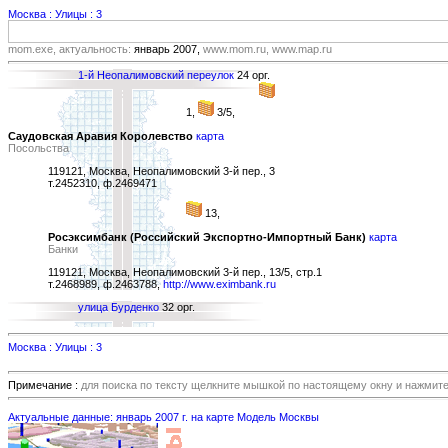
Москва : Улицы : 3
mom.exe, актуальность:
январь 2007,
www.mom.ru, www.map.ru
1-й Неопалимовский переулок
24 орг.
1,
3/5,
Саудовская Аравия Королевство
карта
Посольства
119121, Москва, Неопалимовский 3-й пер., 3
т.2452310, ф.2469471
13,
Росэксимбанк (Российский Экспортно-Импортный Банк)
карта
Банки
119121, Москва, Неопалимовский 3-й пер., 13/5, стр.1
т.2468989, ф.2463788,
http://www.eximbank.ru
улица Бурденко
32 орг.
Москва : Улицы : 3
Примечание :
для поиска по тексту щелкните мышкой по настоящему окну и нажмит
Актуальные данные: январь 2007 г. на карте Модель Москвы