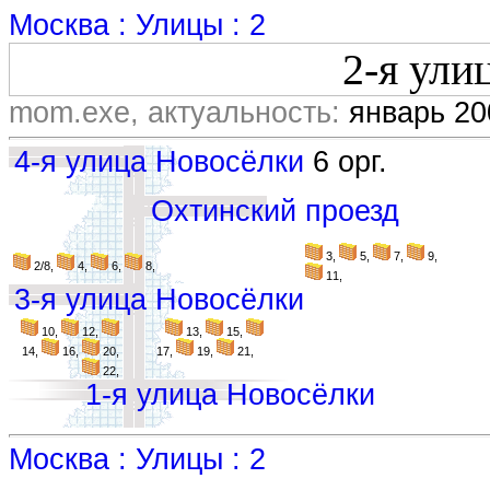
Москва : Улицы : 2
2-я ули
mom.exe, актуальность:
январь 20
4-я улица Новосёлки
6 орг.
Охтинский проезд
3,
5,
7,
9,
2/8,
4,
6,
8,
11,
3-я улица Новосёлки
10,
12,
13,
15,
14,
16,
20,
17,
19,
21,
22,
1-я улица Новосёлки
Москва : Улицы : 2