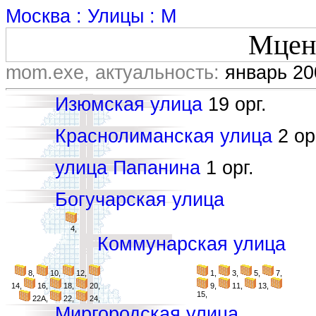
Москва : Улицы : М
Мцен
mom.exe, актуальность:
январь 20
Изюмская улица
19 орг.
Краснолиманская улица
2 ор
улица Папанина
1 орг.
Богучарская улица
4,
Коммунарская улица
8,
10,
12,
1,
3,
5,
7,
14,
16,
18,
20,
9,
11,
13,
15,
22А,
22,
24,
Миргородская улица