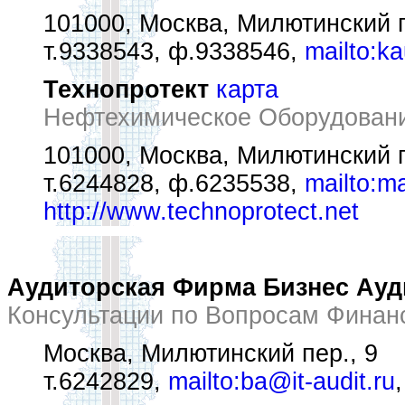
101000, Москва, Милютинский п
т.9338543, ф.9338546,
mailto:k
Технопротект
карта
Нефтехимическое Оборудован
101000, Москва, Милютинский п
т.6244828, ф.6235538,
mailto:m
http://www.technoprotect.net
Аудиторская Фирма Бизнес Ауди
Консультации по Вопросам Финан
Москва, Милютинский пер., 9
т.6242829,
mailto:ba@it-audit.ru