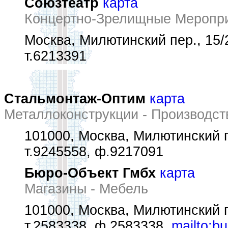
Союзтеатр
карта
Концертно-Зрелищные Мероприя
Москва, Милютинский пер., 15/2
т.6213391
Стальмонтаж-Оптим
карта
Металлоконструкции - Производст
101000, Москва, Милютинский пе
т.9245558, ф.9217091
Бюро-Объект Гмбх
карта
Магазины - Мебель
101000, Москва, Милютинский пе
т.2583338, ф.2583338,
mailto:b