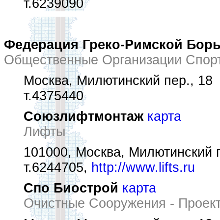
т.6239090
Федерация Греко-Римской Бор
Общественные Организации Спор
Москва, Милютинский пер., 18
т.4375440
Союзлифтмонтаж
карта
Лифты
101000, Москва, Милютинский пе
т.6244705,
http://www.lifts.ru
Спо Биострой
карта
Очистные Сооружения - Проек