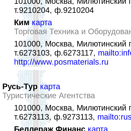
101000, Москва, Милютинский п
т.9210204, ф.9210204
Ким
карта
Торговая Техника и Оборудова
101000, Москва, Милютинский пе
т.6273103, ф.6273117,
mailto:in
http://www.posmaterials.ru
Русь-Тур
карта
Туристические Агентства
101000, Москва, Милютинский пе
т.6273113, ф.9273113,
mailto:r
Беллераж Финанс
карта