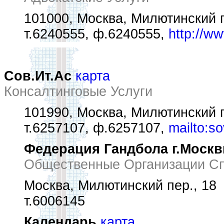
101000, Москва, Милютинский п
т.6240555, ф.6240555,
http://w
Сов.Ит.Ас
карта
Консалтинговые Услуги
101990, Москва, Милютинский п
т.6257107, ф.6257107,
mailto:s
Федерация Гандбола г.Моск
Общественные Организации С
Москва, Милютинский пер., 18
т.6006145
Календарь
карта