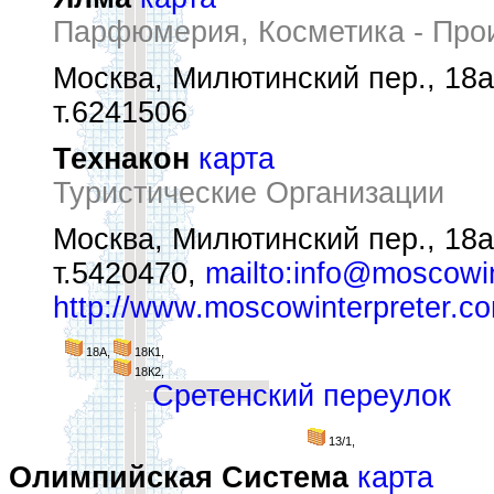
Парфюмерия, Косметика - Про
Москва, Милютинский пер., 18а
т.6241506
Технакон
карта
Туристические Организации
Москва, Милютинский пер., 18а
т.5420470,
mailto:info@moscowi
http://www.moscowinterpreter.c
18А,
18К1,
18К2,
Сретенский переулок
13/1,
Олимпийская Система
карта