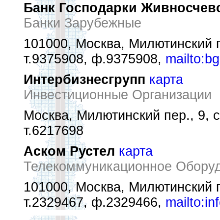
Банк Господарки Живносчево
Банки Зарубежные
101000, Москва, Милютинский п
т.9375908, ф.9375908,
mailto:b
Интербизнесгрупп
карта
Инвестиционные Организации
Москва, Милютинский пер., 9, с
т.6217698
Аском Рустел
карта
Телекоммуникационное Обору
101000, Москва, Милютинский п
т.2329467, ф.2329466,
mailto:in