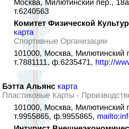
Москва, Милютинский пер., 18а
т.6240563
Комитет Физической Культур
карта
Спортивные Организации
101000, Москва, Милютинский пе
т.7881111, ф.6235471,
http://ww
Бэтта Альянс
карта
Пластиковые Карты - Производств
101000, Москва, Милютинский п
т.9955865, ф.9955865,
mailto:in
Интурист Внешнеэкономичес