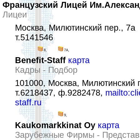
Французский Лицей Им.Алекса
Лицеи
Москва, Милютинский пер., 7а
т.5141546
8,
7А,
Benefit-Staff
карта
Кадры - Подбор
101000, Москва, Милютинский пе
т.6218437, ф.9282478,
mailto:cl
staff.ru
9,
Kaukomarkkinat Oy
карта
Зарубежные Фирмы - Представ