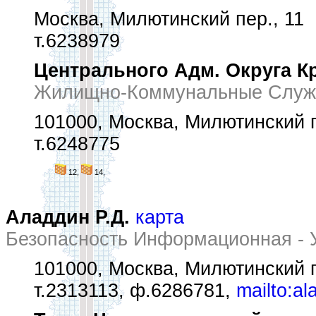
Москва, Милютинский пер., 11
т.6238979
Центрального Адм. Округа К
Жилищно-Коммунальные Служ
101000, Москва, Милютинский п
т.6248775
12,
14,
Аладдин Р.Д.
карта
Безопасность Информационная - 
101000, Москва, Милютинский п
т.2313113, ф.6286781,
mailto:al