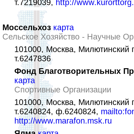
т.7219039,
http://www.kurorttorg
Моссельхоз
карта
Сельское Хозяйство - Научные Ор
101000, Москва, Милютинский пе
т.6247836
Фонд Благотворительных Пр
карта
Спортивные Организации
101000, Москва, Милютинский п
т.6240824, ф.6240824,
mailto:f
http://www.marafon.msk.ru
Ялма
карта