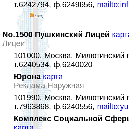
т.6242794, ф.6249656,
mailto:i
18К3,
No.1500 Пушкинский Лицей
карт
Лицеи
101000, Москва, Милютинский пе
т.6240534, ф.6240020
Юрона
карта
Реклама Наружная
101990, Москва, Милютинский п
т.7963868, ф.6240556,
mailto:y
Комплекс Социальной Сферы
карта