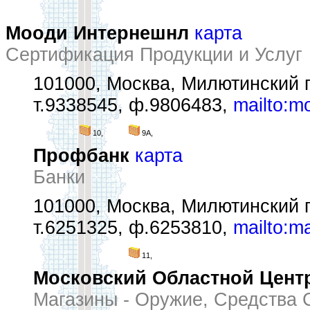
Мооди Интернешнл
карта
Сертификация Продукции и Услуг
101000, Москва, Милютинский пе
т.9338545, ф.9806483,
mailto:
10,
9А,
Профбанк
карта
Банки
101000, Москва, Милютинский пе
т.6251325, ф.6253810,
mailto:m
11,
Московский Областной Цент
Магазины - Оружие, Средства