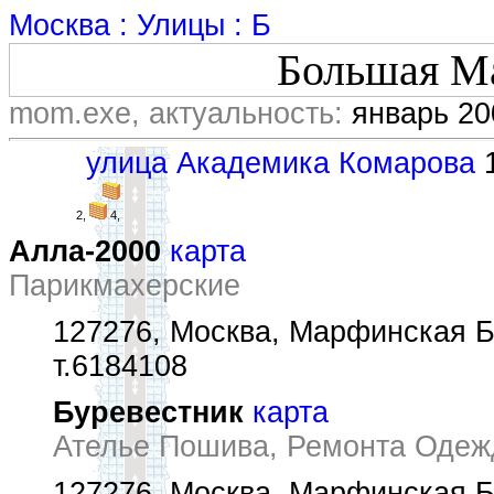
Москва : Улицы : Б
Большая М
mom.exe, актуальность:
январь 20
улица Академика Комарова
1
2,
4,
Алла-2000
карта
Парикмахерские
127276, Москва, Марфинская Б.
т.6184108
Буревестник
карта
Ателье Пошива, Ремонта Оде
127276, Москва, Марфинская Б.