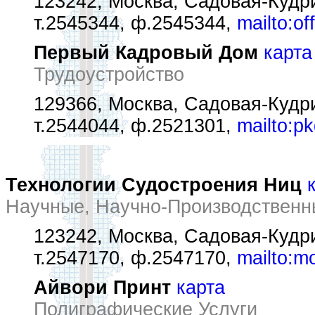
123242, Москва, Садовая-Кудри
т.2545344, ф.2545344,
mailto:o
Первый Кадровый Дом
карта
Трудоустройство
129366, Москва, Садовая-Кудри
т.2544044, ф.2521301,
mailto:p
Технологии Судостроения Ниц
Научные, Научно-Производственн
123242, Москва, Садовая-Кудрин
т.2547170, ф.2547170,
mailto:m
Айвори Принт
карта
Полиграфические Услуги