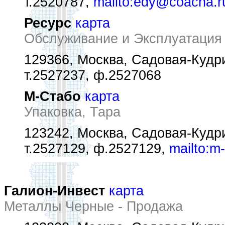
т.2520787,
mailto:edy@coacha.r
Ресурс
карта
Обслуживание и Эксплуатация
129366, Москва, Садовая-Кудри
т.2527237, ф.2527068
М-Стабо
карта
Упаковка, Тара
123242, Москва, Садовая-Кудри
т.2527129, ф.2527129,
mailto:m
Галион-Инвест
карта
Металлы Черные - Продажа