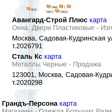
7АК5,
7,
8/12,
7АК17,
7АК22,
Авангард-Строй Плюс
карта
Окна, Двери Пластиковые - Изг
Москва, Садовая-Кудринская ул
т.2026791
Сталь Кс
карта
Металлы Черные - Продажа
123001, Москва, Садовая-Кудри
т.2020298
Грандъ-Персона
карта
Магазины - Одежда Больших Разм