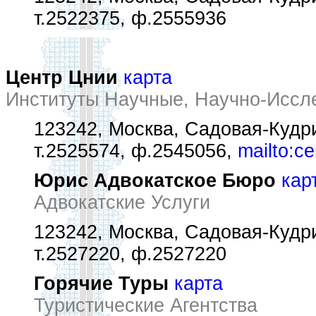
т.2522375, ф.2555936
Центр Цнии
карта
Институты Научные, Научно-Иссл
123242, Москва, Садовая-Кудрин
т.2525574, ф.2545056,
mailto:c
Юрис Адвокатское Бюро
кар
Адвокатские Услуги
123242, Москва, Садовая-Кудри
т.2527220, ф.2527220
Горячие Туры
карта
Туристические Агентства