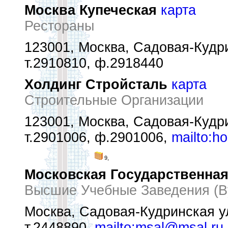
Москва Купеческая
карта
Рестораны
123001, Москва, Садовая-Кудрин
т.2910810, ф.2918440
Холдинг Стройсталь
карта
Строительные Организации
123001, Москва, Садовая-Кудрин
т.2901006, ф.2901006,
mailto:ho
9,
Московская Государственна
Высшие Учебные Заведения (В
Москва, Садовая-Кудринская ул
т.2448890,
mailto:msal@msal.ru