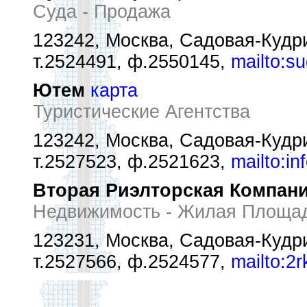
Суда - Продажа
123242, Москва, Садовая-Кудри
т.2524491, ф.2550145,
mailto:s
Ютем
карта
Туристические Агентства
123242, Москва, Садовая-Кудри
т.2527523, ф.2521623,
mailto:i
Вторая Риэлторская Компан
Недвижимость - Жилая Площа
123231, Москва, Садовая-Кудри
т.2527566, ф.2524577,
mailto:2