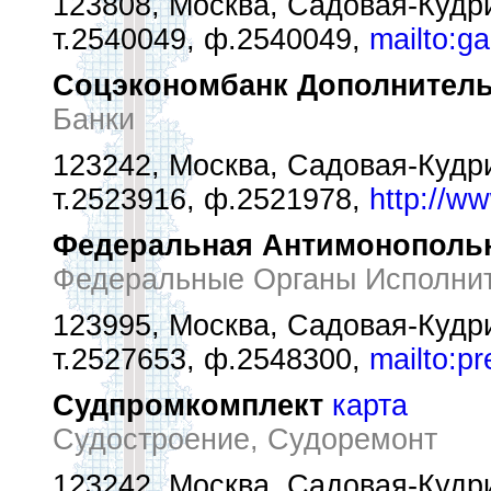
123808, Москва, Садовая-Кудри
т.2540049, ф.2540049,
mailto:ga
Соцэкономбанк Дополнител
Банки
123242, Москва, Садовая-Кудрин
т.2523916, ф.2521978,
http://w
Федеральная Антимонополь
Федеральные Органы Исполни
123995, Москва, Садовая-Кудри
т.2527653, ф.2548300,
mailto:p
Судпромкомплект
карта
Судостроение, Судоремонт
123242, Москва, Садовая-Кудри