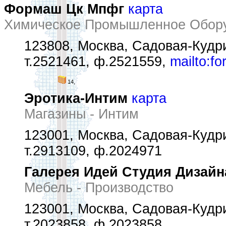
Формаш Цк Мпфг
карта
Химическое Промышленное Обору
123808, Москва, Садовая-Кудрин
т.2521461, ф.2521559,
mailto:f
14,
Эротика-Интим
карта
Магазины - Интим
123001, Москва, Садовая-Кудри
т.2913109, ф.2024971
Галерея Идей Студия Дизайн
Мебель - Производство
123001, Москва, Садовая-Кудри
т.2023858, ф.2023858