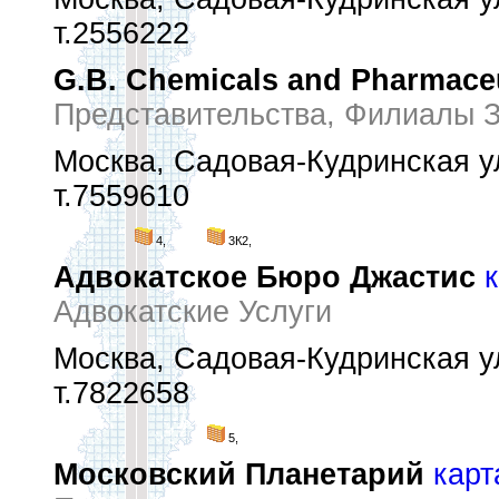
т.2556222
G.B. Chemicals and Pharmaceu
Представительства, Филиалы 
Москва, Садовая-Кудринская ул
т.7559610
4,
3К2,
Адвокатское Бюро Джастис
Адвокатские Услуги
Москва, Садовая-Кудринская ул.
т.7822658
5,
Московский Планетарий
карт