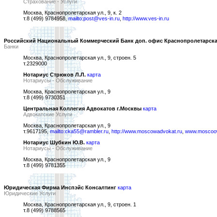
Страхование - Услуги
Москва, Краснопролетарская ул., 9, к. 2
т.8 (499) 9784958,
mailto:post@ves-in.ru
,
http://www.ves-in.ru
Российский Национальный Коммерческий Банк доп. офис Краснопролетарск
Банки
Москва, Краснопролетарская ул., 9, строен. 5
т.2329000
Нотариус Стрюков Л.Л.
карта
Нотариусы - Обслуживание
Москва, Краснопролетарская ул., 9
т.8 (499) 9730351
Центральная Коллегия Адвокатов г.Москвы
карта
Адвокатские Услуги
Москва, Краснопролетарская ул., 9
т.9617195,
mailto:cka55@rambler.ru
,
http://www.moscowadvokat.ru
,
www.moscoow
Нотариус Шубкин Ю.В.
карта
Нотариусы - Обслуживание
Москва, Краснопролетарская ул., 9
т.8 (499) 9781355
Юридическая Фирма Инспэйс Консалтинг
карта
Юридические Услуги
Москва, Краснопролетарская ул., 9, строен. 1
т.8 (499) 9788565