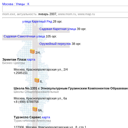
Москва : Улицы : К
mom.exe, актуальность:
январь 2007,
www.mom.ru, www.map.ru
улица Каретный Ряд
28 орг.
Садовая-Каретная улица
39 орг.
Садовая-Самотёчная улица
105 орг.
Оружейный переулок
38 орг.
2/4,
Эрмитаж Плаза
карта
Бизнес-Центры
Москва, Краснопролетарская ул., 2/4
т.2585151
6,
Школа No.1331 с Этнокультурным Грузинским Компонентом Образован
Школы Общеобразовательные
Москва, Краснопролетарская ул., 6а
т.8 (499) 9789758
8А,
Турэкспо Сервис
карта
Туристические Агентства
127006, Москва, Краснопролетарская ул., 8, стр.1