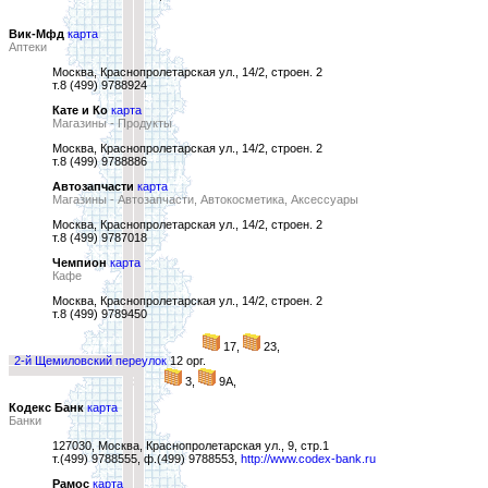
Вик-Мфд
карта
Аптеки
Москва, Краснопролетарская ул., 14/2, строен. 2
т.8 (499) 9788924
Кате и Ко
карта
Магазины - Продукты
Москва, Краснопролетарская ул., 14/2, строен. 2
т.8 (499) 9788886
Автозапчасти
карта
Магазины - Автозапчасти, Автокосметика, Аксессуары
Москва, Краснопролетарская ул., 14/2, строен. 2
т.8 (499) 9787018
Чемпион
карта
Кафе
Москва, Краснопролетарская ул., 14/2, строен. 2
т.8 (499) 9789450
17,
23,
2-й Щемиловский переулок
12 орг.
3,
9А,
Кодекс Банк
карта
Банки
127030, Москва, Краснопролетарская ул., 9, стр.1
т.(499) 9788555, ф.(499) 9788553,
http://www.codex-bank.ru
Рамос
карта