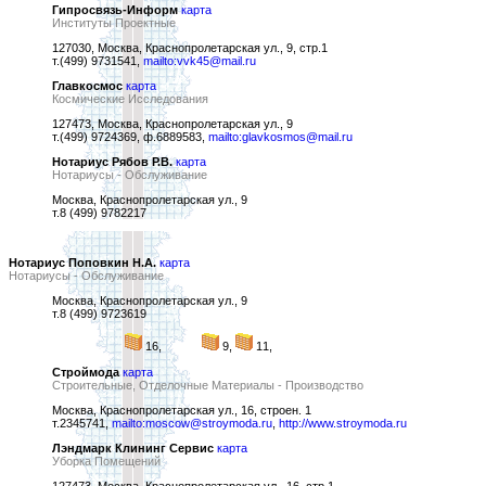
Гипросвязь-Информ
карта
Институты Проектные
127030, Москва, Краснопролетарская ул., 9, стр.1
т.(499) 9731541,
mailto:vvk45@mail.ru
Главкосмос
карта
Космические Исследования
127473, Москва, Краснопролетарская ул., 9
т.(499) 9724369, ф.6889583,
mailto:glavkosmos@mail.ru
Нотариус Рябов Р.В.
карта
Нотариусы - Обслуживание
Москва, Краснопролетарская ул., 9
т.8 (499) 9782217
Нотариус Поповкин Н.А.
карта
Нотариусы - Обслуживание
Москва, Краснопролетарская ул., 9
т.8 (499) 9723619
16,
9,
11,
Строймода
карта
Строительные, Отделочные Материалы - Производство
Москва, Краснопролетарская ул., 16, строен. 1
т.2345741,
mailto:moscow@stroymoda.ru
,
http://www.stroymoda.ru
Лэндмарк Клининг Сервис
карта
Уборка Помещений