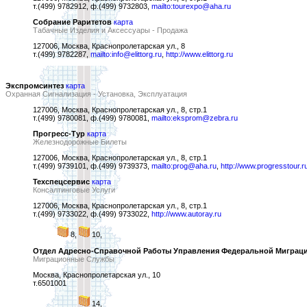
т.(499) 9782912, ф.(499) 9732803,
mailto:tourexpo@aha.ru
Собрание Раритетов
карта
Табачные Изделия и Аксессуары - Продажа
127006, Москва, Краснопролетарская ул., 8
т.(499) 9782287,
mailto:info@elittorg.ru
,
http://www.elittorg.ru
Экспромсинтез
карта
Охранная Сигнализация - Установка, Эксплуатация
127006, Москва, Краснопролетарская ул., 8, стр.1
т.(499) 9780081, ф.(499) 9780081,
mailto:eksprom@zebra.ru
Прогресс-Тур
карта
Железнодорожные Билеты
127006, Москва, Краснопролетарская ул., 8, стр.1
т.(499) 9739101, ф.(499) 9739373,
mailto:prog@aha.ru
,
http://www.progresstour.r
Техспецсервис
карта
Консалтинговые Услуги
127006, Москва, Краснопролетарская ул., 8, стр.1
т.(499) 9733022, ф.(499) 9733022,
http://www.autoray.ru
8,
10,
Отдел Адресно-Справочной Работы Управления Федеральной Миграци
Миграционные Службы
Москва, Краснопролетарская ул., 10
т.6501001
14,