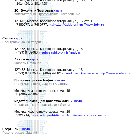
127473, Москва, Краснопролетарская ул., 16, стр.1
т.1014420, ф.1014420
1С: Бухучет и Торговля
карта
Компьютерное Программное Обеспечение
127473, Москва, Краснопролетарская ул., 16, стр.1
т.7480777, ф.7480777,
mailto:1c@1cbit.ru
,
http://www.1cbit.ru
Сашко
карта
Полиграфические Услуги
127473, Москва, Краснопролетарская ул., 16
т.(499) 9739066,
mailto:sashko-print@mail.ru
Аквилон
карта
Мебель Офисная
127473, Москва, Краснопролетарская ул., 16
т.(499) 9786258, ф.(499) 9786258,
mailto:info@acvilon.ru
,
http://www.acvilon.ru
Парикмахерская Анфиса
карта
Парикмахерские, Салоны Красоты
Москва, Краснопролетарская ул., 16
т.8 (499) 9739073
Издательский Дом Качество Жизни
карта
Издательства, Издательские Услуги
Москва, Краснопролетарская ул., 16
т.2321214,
mailto:adv_profi@4te.ru
,
http://www.pro-medicina.ru
Софт Лайн
карта
Реконструкция Зданий