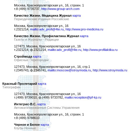
Москва, Краснопролетарская ул., 16, строен. 1
т.8 (499) 9735737,
http://www.group-arch.com
Качество Жизни. Медицина Журнал
карта
Периодические Издания Российские
Москва, Краснопролетарская ул., 16
т.2321214,
mailto:adv_profi@4te.ru
,
http://www.pro-medicina.ru
Качество Жизни. Профилактика Журнал
карта
Газеты и Журналы - Редакции
127473, Москва, Краснопролетарская ул., 16
т.2321214, ф.2321214,
mailto:adv_profi@4te.ru
,
http://www.profilaktika.ru
Строймода
карта
Офисные Перегородки
127473, Москва, Краснопролетарская ул., 16, стр.1
т.2345743, ф.2345741,
mailto:moscow@stroymoda.ru
,
http://www.stroymoda.ru
Красный Пролетарий
карта
Типографии
127473, Москва, Краснопролетарская ул., 16
т.(499) 9739010, ф.(499) 9733782,
mailto:reception@pf-kp.ru
Интегрис-В.С.
карта
Автоматизированные Системы Управления
Москва, Краснопролетарская ул., 16, строен. 1
т.8 (499) 9788610
Черное и Белое
карта
Клубы Ночные