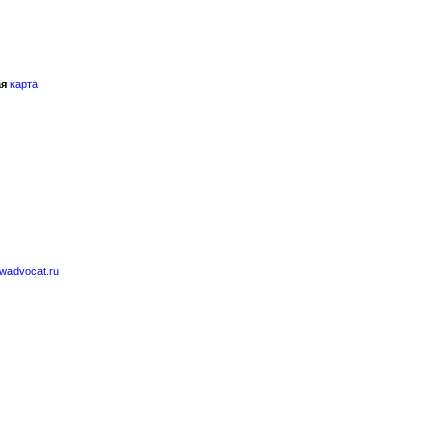
ая
карта
advocat.ru