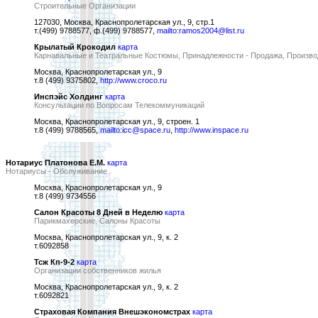
Строительные Организации
127030, Москва, Краснопролетарская ул., 9, стр.1
т.(499) 9788577, ф.(499) 9788577,
mailto:ramos2004@list.ru
Крылатый Крокодил
карта
Карнавальные и Театральные Костюмы, Принадлежности - Продажа, Произво
Москва, Краснопролетарская ул., 9
т.8 (499) 9375802,
http://www.croco.ru
Инспэйс Холдинг
карта
Консультации по Вопросам Телекоммуникаций
Москва, Краснопролетарская ул., 9, строен. 1
т.8 (499) 9788565,
mailto:icc@space.ru
,
http://www.inspace.ru
Нотариус Платонова Е.М.
карта
Нотариусы - Обслуживание
Москва, Краснопролетарская ул., 9
т.8 (499) 9734556
Салон Красоты 8 Дней в Неделю
карта
Парикмахерские, Салоны Красоты
Москва, Краснопролетарская ул., 9, к. 2
т.6092858
Тсж Кп-9-2
карта
Организации собственников жилья
Москва, Краснопролетарская ул., 9, к. 2
т.6092821
Страховая Компания Внешэкономстрах
карта