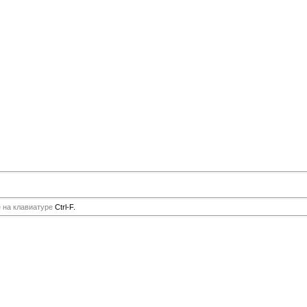
е на клавиатуре
Ctrl-F.