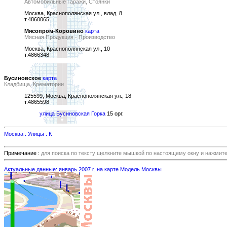
Автомобильные Гаражи, Стоянки
Москва, Краснополянская ул., влад. 8
т.4860065
Мясопром-Коровино
карта
Мясная Продукция - Производство
Москва, Краснополянская ул., 10
т.4866348
Бусиновское
карта
Кладбища, Крематории
125599, Москва, Краснополянская ул., 18
т.4865598
улица Бусиновская Горка
15 орг.
Москва : Улицы : К
Примечание :
для поиска по тексту щелкните мышкой по настоящему окну и нажмит
Актуальные данные: январь 2007 г. на карте Модель Москвы