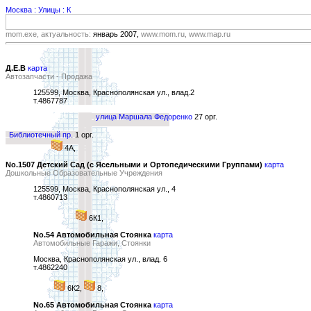
Москва : Улицы : К
mom.exe, актуальность:
январь 2007,
www.mom.ru, www.map.ru
Д.Е.В
карта
Автозапчасти - Продажа
125599, Москва, Краснополянская ул., влад.2
т.4867787
улица Маршала Федоренко
27 орг.
Библиотечный пр.
1 орг.
4А,
No.1507 Детский Сад (с Ясельными и Ортопедическими Группами)
карта
Дошкольные Образовательные Учреждения
125599, Москва, Краснополянская ул., 4
т.4860713
6К1,
No.54 Автомобильная Стоянка
карта
Автомобильные Гаражи, Стоянки
Москва, Краснополянская ул., влад. 6
т.4862240
6К2,
8,
No.65 Автомобильная Стоянка
карта