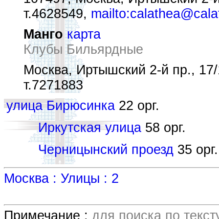
т.4628549,
mailto:calathea@cala
Манго
карта
Клубы Бильярдные
Москва, Иртышский 2-й пр., 17/
т.7271883
улица Бирюсинка
22 орг.
Иркутская улица
58 орг.
Черницынский проезд
35 орг.
Москва : Улицы : 2
Примечание :
для поиска по текс