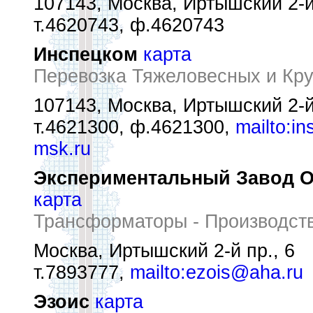
107143, Москва, Иртышский 2-й
т.4620743, ф.4620743
Инспецком
карта
Перевозка Тяжеловесных и Кру
107143, Москва, Иртышский 2-й
т.4621300, ф.4621300,
mailto:i
msk.ru
Экспериментальный Завод 
карта
Трансформаторы - Производст
Москва, Иртышский 2-й пр., 6
т.7893777,
mailto:ezois@aha.ru
Эзоис
карта