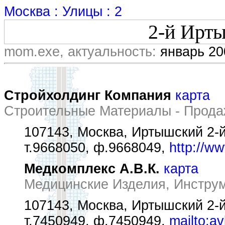
Москва : Улицы : 2
2-й Ирт
mom.exe, актуальность:
январь 20
Стройхолдинг Компания
карта
Строительные Материалы - Прод
107143, Москва, Иртышский 2-й
т.9668050, ф.9668049,
http://ww
Медкомплекс А.В.К.
карта
Медицинские Изделия, Инстру
107143, Москва, Иртышский 2-й 
т.7450949, ф.7450949,
mailto:a