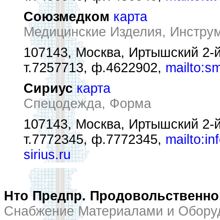
Союзмедком
карта
Медицинские Изделия, Инстру
107143, Москва, Иртышский 2-й
т.7257713, ф.4622902,
mailto:s
Сириус
карта
Спецодежда, Форма
107143, Москва, Иртышский 2-й
т.7772345, ф.7772345,
mailto:in
sirius.ru
Нто Предпр. Продовольственно
Снабжение Материалами и Обору