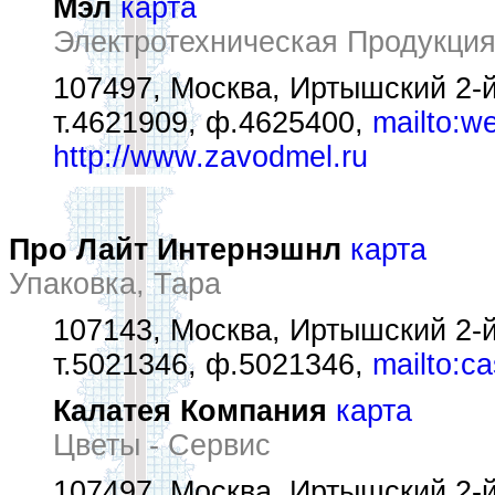
Мэл
карта
Электротехническая Продукция
107497, Москва, Иртышский 2-й
т.4621909, ф.4625400,
mailto:
http://www.zavodmel.ru
Про Лайт Интернэшнл
карта
Упаковка, Тара
107143, Москва, Иртышский 2-й
т.5021346, ф.5021346,
mailto:c
Калатея Компания
карта
Цветы - Сервис
107497, Москва, Иртышский 2-й