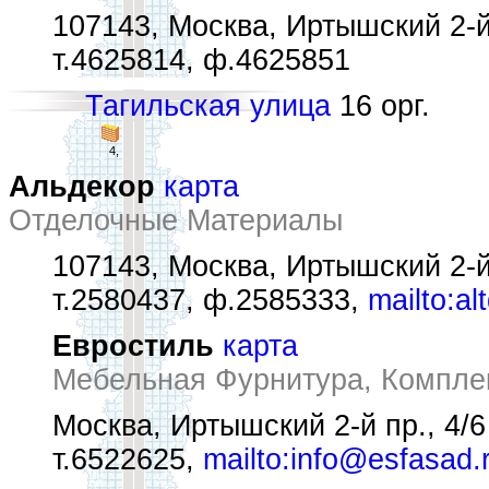
107143, Москва, Иртышский 2-й
т.4625814, ф.4625851
Тагильская улица
16 орг.
4,
Альдекор
карта
Отделочные Материалы
107143, Москва, Иртышский 2-й
т.2580437, ф.2585333,
mailto:al
Евростиль
карта
Мебельная Фурнитура, Компле
Москва, Иртышский 2-й пр., 4/6
т.6522625,
mailto:info@esfasad.