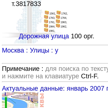
т.3817833
15К1,
17К2,
17К3,
17К4,
17К1,
19К3,
19К4,
19К2,
19К1,
Дорожная улица
100 орг.
Москва : Улицы : у
Примечание :
для поиска по текс
и нажмите на клавиатуре
Ctrl-F.
Актуальные данные: январь 2007 