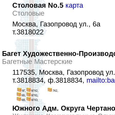
Столовая No.5
карта
Столовые
Москва, Газопровод ул., 6а
т.3818022
Багет Художественно-Производ
Багетные Мастерские
117535, Москва, Газопровод ул.
т.3818834, ф.3818834,
mailto:b
6Г,
6ГК2,
7К2,
6Б,
6ГК1,
6В,
6ГК3,
Южного Адм. Округа Чертан