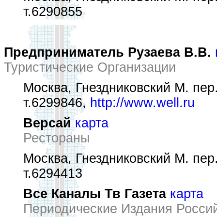
т.6290855
Предприниматель Рузаева В.В.
Туристические Организации
Москва, Гнездниковский М. пер.
т.6299846,
http://www.well.ru
Версай
карта
Рестораны
Москва, Гнездниковский М. пер.,
т.6294413
Все Каналы Тв Газета
карта
Периодические Издания Росси