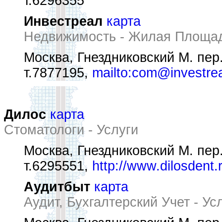
т.6296355
Инвестреал
карта
Недвижимость - Жилая Площа
Москва, Гнездниковский М. пер.,
т.7877195,
mailto:com@investrea
Дилос
карта
Стоматологи - Услуги
Москва, Гнездниковский М. пер.,
т.6295551,
http://www.dilosdent.
Аудитбыт
карта
Аудит, Бухгалтерский Учет - Ус