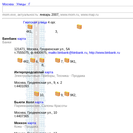
Москва : Улицы : Г
mom.exe, актуальность:
январь 2007,
www.mom.ru, www.map.ru
Гжатская улица
4 орг.
4К1,
3,
Бинбанк
карта
Банки
121471, Москва, Гродненская ул., 5А
т.7555075, ф.4400975,
mailto:binbank@binbank.ru
,
http://www.binbank.ru
4К2,
6,
7,
9К1,
8,
Интерпродсаплай
карта
Электробытовые Приборы, Техника - Продажа
Москва, Гродненская ул., 9, к. 2
т.4401093
10,
9,
9К2,
Бьюти Холл
карта
Парикмахерские, Салоны Красоты
Москва, Гродненская ул., 10
т.4407365
Моккон
карта
Кожа - Продажа