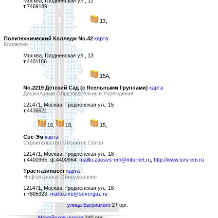
Москва, Гродненская ул., 12
т.7469189
13,
Политехнический Колледж No.42
карта
Колледжи
Москва, Гродненская ул., 13
т.4401186
15А,
No.2219 Детский Сад (с Ясельными Группами)
карта
Дошкольные Образовательные Учреждения
121471, Москва, Гродненская ул., 15
т.4436621
16,
18,
15,
Свс-Эм
карта
Строительство Объектов Связи
121471, Москва, Гродненская ул., 18
т.4400965, ф.4400964,
mailto:zaosvs-em@mtu-net.ru
,
http://www.svs-em.ru
Трастгазинвест
карта
Нефтегазовое Оборудование
121471, Москва, Гродненская ул., 18
т.7805923,
mailto:info@severgaz.ru
улица Багрицкого
27 орг.
Можайское шоссе
240 орг.