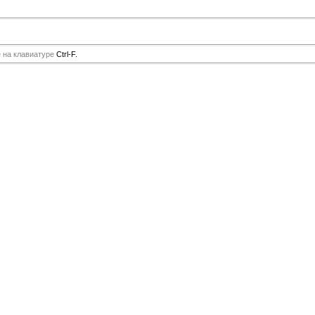
е на клавиатуре
Ctrl-F.