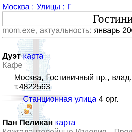
Москва : Улицы : Г
Гостин
mom.exe, актуальность:
январь 20
Дуэт
карта
Кафе
Москва, Гостиничный пр., влад.
т.4822563
Станционная улица
4 орг.
2,
4,
Пан Пеликан
карта
Кожгалантерейные Изделия - Про