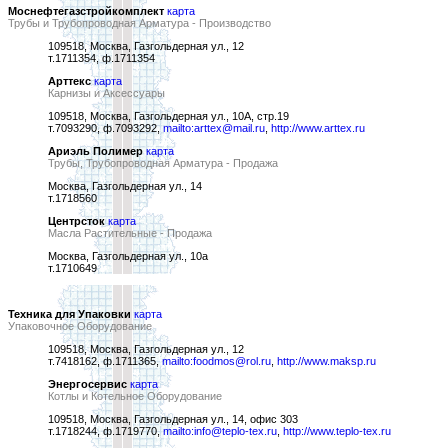
Моснефтегазстройкомплект
карта
Трубы и Трубопроводная Арматура - Производство
109518, Москва, Газгольдерная ул., 12
т.1711354, ф.1711354
Арттекс
карта
Карнизы и Аксессуары
109518, Москва, Газгольдерная ул., 10А, стр.19
т.7093290, ф.7093292,
mailto:arttex@mail.ru
,
http://www.arttex.ru
Ариэль Полимер
карта
Трубы, Трубопроводная Арматура - Продажа
Москва, Газгольдерная ул., 14
т.1718560
Центрсток
карта
Масла Растительные - Продажа
Москва, Газгольдерная ул., 10а
т.1710649
Техника для Упаковки
карта
Упаковочное Оборудование
109518, Москва, Газгольдерная ул., 12
т.7418162, ф.1711365,
mailto:foodmos@rol.ru
,
http://www.maksp.ru
Энергосервис
карта
Котлы и Котельное Оборудование
109518, Москва, Газгольдерная ул., 14, офис 303
т.1718244, ф.1719770,
mailto:info@teplo-tex.ru
,
http://www.teplo-tex.ru