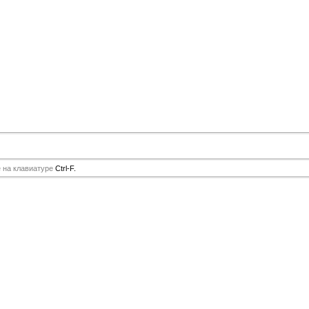
е на клавиатуре
Ctrl-F.