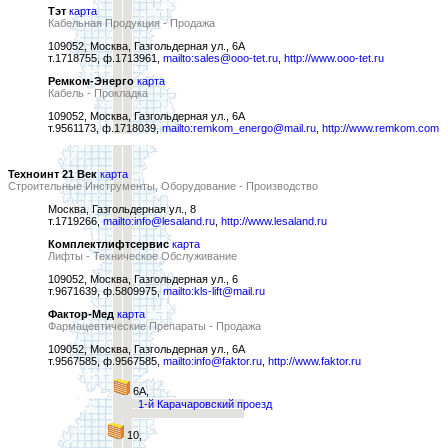
Тэт
карта
Кабельная Продукция - Продажа
109052, Москва, Газгольдерная ул., 6А
т.1718755, ф.1713961,
mailto:sales@ooo-tet.ru
,
http://www.ooo-tet.ru
Ремком-Энерго
карта
Кабель - Прокладка
109052, Москва, Газгольдерная ул., 6А
т.9561173, ф.1718039,
mailto:remkom_energo@mail.ru
,
http://www.remkom.com
Техноинт 21 Век
карта
Строительные Инструменты, Оборудование - Производство
Москва, Газгольдерная ул., 8
т.1719266,
mailto:info@lesaland.ru
,
http://www.lesaland.ru
Комплектлифтсервис
карта
Лифты - Техническое Обслуживание
109052, Москва, Газгольдерная ул., 6
т.9671639, ф.5809975,
mailto:kls-lift@mail.ru
Фактор-Мед
карта
Фармацевтические Препараты - Продажа
109052, Москва, Газгольдерная ул., 6А
т.9567585, ф.9567585,
mailto:info@faktor.ru
,
http://www.faktor.ru
6А,
1-й Карачаровский проезд
10,