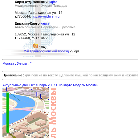
Хирш отд. Вешняки
карта
Недвижимость - Жилая Площадь
Москва, Газгольдерная ул., 14
т.7756044,
http://www.hirsh.ru
Евразия-Карго
карта
Автомобильные Перевозки - Грузовые
109052, Москва, Газгольдерная ул., 12
т.1714468, ф.1714468
10А,
2-й Грайвороновский проезд
29 орг.
Москва : Улицы : Г
Примечание :
для поиска по тексту щелкните мышкой по настоящему окну и нажмит
Актуальные данные: январь 2007 г. на карте Модель Москвы