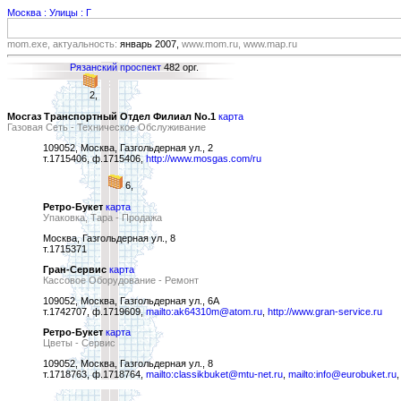
Москва : Улицы : Г
mom.exe, актуальность:
январь 2007,
www.mom.ru, www.map.ru
Рязанский проспект
482 орг.
2,
Мосгаз Транспортный Отдел Филиал No.1
карта
Газовая Сеть - Техническое Обслуживание
109052, Москва, Газгольдерная ул., 2
т.1715406, ф.1715406,
http://www.mosgas.com/ru
6,
Ретро-Букет
карта
Упаковка, Тара - Продажа
Москва, Газгольдерная ул., 8
т.1715371
Гран-Сервис
карта
Кассовое Оборудование - Ремонт
109052, Москва, Газгольдерная ул., 6А
т.1742707, ф.1719609,
mailto:ak64310m@atom.ru
,
http://www.gran-service.ru
Ретро-Букет
карта
Цветы - Сервис
109052, Москва, Газгольдерная ул., 8
т.1718763, ф.1718764,
mailto:classikbuket@mtu-net.ru
,
mailto:info@eurobuket.ru