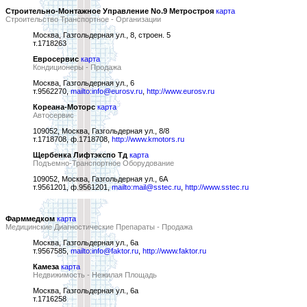
Строительно-Монтажное Управление No.9 Метростроя
карта
Строительство Транспортное - Организации
Москва, Газгольдерная ул., 8, строен. 5
т.1718263
Евросервис
карта
Кондиционеры - Продажа
Москва, Газгольдерная ул., 6
т.9562270,
mailto:info@eurosv.ru
,
http://www.eurosv.ru
Кореана-Моторс
карта
Автосервис
109052, Москва, Газгольдерная ул., 8/8
т.1718708, ф.1718708,
http://www.kmotors.ru
Щербенка Лифтэкспо Тд
карта
Подъемно-Транспортное Оборудование
109052, Москва, Газгольдерная ул., 6А
т.9561201, ф.9561201,
mailto:mail@sstec.ru
,
http://www.sstec.ru
Фарммедком
карта
Медицинские Диагностические Препараты - Продажа
Москва, Газгольдерная ул., 6а
т.9567585,
mailto:info@faktor.ru
,
http://www.faktor.ru
Камеза
карта
Недвижимость - Нежилая Площадь
Москва, Газгольдерная ул., 6а
т.1716258