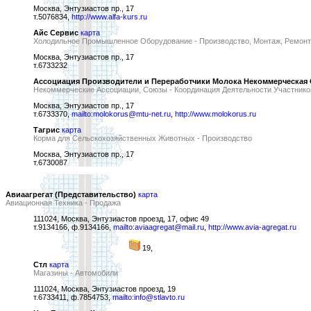
Москва, Энтузиастов пр., 17
т.5076834,
http://www.alfa-kurs.ru
Айс Сервис
карта
Холодильное Промышленное Оборудование - Производство, Монтаж, Ремонт
Москва, Энтузиастов пр., 17
т.6733232
Ассоциация Производители и Переработчики Молока Некоммерческая
Некоммерческие Ассоциации, Союзы - Координация Деятельности Участнико
Москва, Энтузиастов пр., 17
т.6733370,
mailto:molokorus@mtu-net.ru
,
http://www.molokorus.ru
Тагрис
карта
Корма для Сельскохозяйственных Животных - Производство
Москва, Энтузиастов пр., 17
т.6730087
Авиаагрегат (Представительство)
карта
Авиационная Техника - Продажа
111024, Москва, Энтузиастов проезд, 17, офис 49
т.9134166, ф.9134166,
mailto:aviaagregat@mail.ru
,
http://www.avia-agregat.ru
19,
Стл
карта
Магазины - Автомобили
111024, Москва, Энтузиастов проезд, 19
т.6733411, ф.7854753,
mailto:info@stlavto.ru