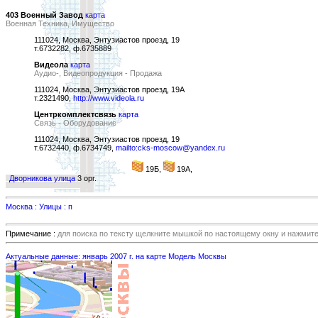
403 Военный Завод
карта
Военная Техника, Имущество
111024, Москва, Энтузиастов проезд, 19
т.6732282, ф.6735889
Видеола
карта
Аудио-, Видеопродукция - Продажа
111024, Москва, Энтузиастов проезд, 19А
т.2321490,
http://www.videola.ru
Центркомплектсвязь
карта
Связь - Оборудование
111024, Москва, Энтузиастов проезд, 19
т.6732440, ф.6734749,
mailto:cks-moscow@yandex.ru
19Б,
19А,
Дворникова улица
3 орг.
Москва : Улицы : п
Примечание :
для поиска по тексту щелкните мышкой по настоящему окну и нажмит
Актуальные данные: январь 2007 г. на карте Модель Москвы