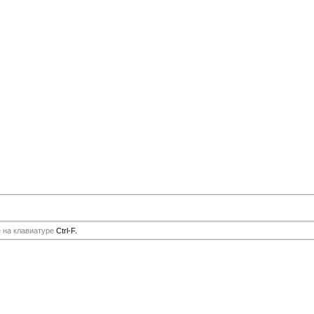
е на клавиатуре
Ctrl-F.