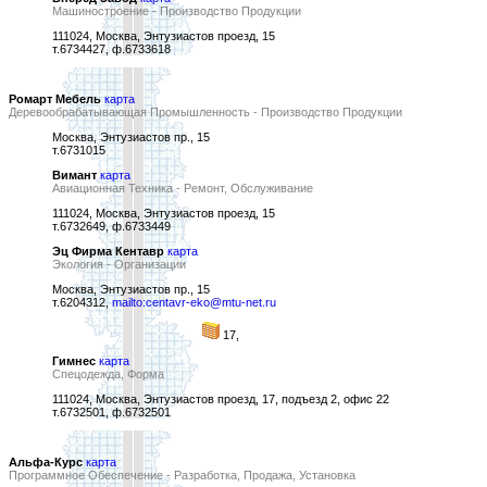
Машиностроение - Производство Продукции
111024, Москва, Энтузиастов проезд, 15
т.6734427, ф.6733618
Ромарт Мебель
карта
Деревообрабатывающая Промышленность - Производство Продукции
Москва, Энтузиастов пр., 15
т.6731015
Вимант
карта
Авиационная Техника - Ремонт, Обслуживание
111024, Москва, Энтузиастов проезд, 15
т.6732649, ф.6733449
Эц Фирма Кентавр
карта
Экология - Организации
Москва, Энтузиастов пр., 15
т.6204312,
mailto:centavr-eko@mtu-net.ru
17,
Гимнес
карта
Спецодежда, Форма
111024, Москва, Энтузиастов проезд, 17, подъезд 2, офис 22
т.6732501, ф.6732501
Альфа-Курс
карта
Программное Обеспечение - Разработка, Продажа, Установка