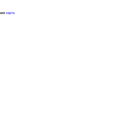
Ано
карта