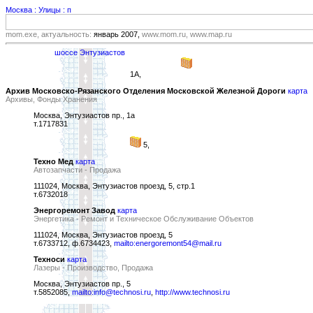
Москва : Улицы : п
mom.exe, актуальность:
январь 2007,
www.mom.ru, www.map.ru
шоссе Энтузиастов
1А,
Архив Московско-Рязанского Отделения Московской Железной Дороги
карта
Архивы, Фонды Хранения
Москва, Энтузиастов пр., 1а
т.1717831
5,
Техно Мед
карта
Автозапчасти - Продажа
111024, Москва, Энтузиастов проезд, 5, стр.1
т.6732018
Энергоремонт Завод
карта
Энергетика - Ремонт и Техническое Обслуживание Объектов
111024, Москва, Энтузиастов проезд, 5
т.6733712, ф.6734423,
mailto:energoremont54@mail.ru
Техноси
карта
Лазеры - Производство, Продажа
Москва, Энтузиастов пр., 5
т.5852085,
mailto:info@technosi.ru
,
http://www.technosi.ru