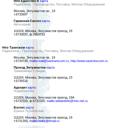
Нпп Единство-К
карта
Радиосвязь - Производство, Поставка, Монтаж Оборудования
Москва, Энтузиастов пр., 19
т.6733607
Гармония Синтез
карта
Автосервис
111024, Москва, Энтузиастов проезд, 19
т.6733037, ф.7854753
Нпо Транском
карта
Радиосвязь - Производство, Поставка, Монтаж Оборудования
Москва, Энтузиастов пр., 19
т.6734749,
mailto:mail@oaotranscom.ru
,
http://www.oaotranscom.ru
Проезд Энтузиастов
карта
Трамвайные Станции
111024, Москва, Энтузиастов проезд, 23
т.6735516
Аделант
карта
Издательства
111024, Москва, Энтузиастов проезд, 19А
т.6732320, ф.6732320,
mailto:adelantinfo@mtu-net.ru
Бэлтис
карта
Бумага Техническая
111024, Москва, Энтузиастов проезд, 19
т.6731300,
mailto:beltis@email.ru