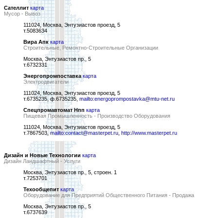
Сателлит
карта
Мусор - Вывоз
111024, Москва, Энтузиастов проезд, 5
т.5083634
Вира Апк
карта
Строительные, Ремонтно-Строительные Организации
Москва, Энтузиастов пр., 5
т.6732331
Энергопромпоставка
карта
Электродвигатели
111024, Москва, Энтузиастов проезд, 5
т.6735235, ф.6735235,
mailto:energoprompostavka@mtu-net.ru
Спецпромавтомат Нпп
карта
Пищевая Промышленность - Производство Оборудования
111024, Москва, Энтузиастов проезд, 5
т.7867503,
mailto:contact@masterpet.ru
,
http://www.masterpet.ru
Дизайн и Новые Технологии
карта
Дизайн Ландшафтный - Услуги
Москва, Энтузиастов пр., 5, строен. 1
т.7253701
Техообщепит
карта
Оборудование для Предприятий Общественного Питания - Продажа
Москва, Энтузиастов пр., 5
т.6737639