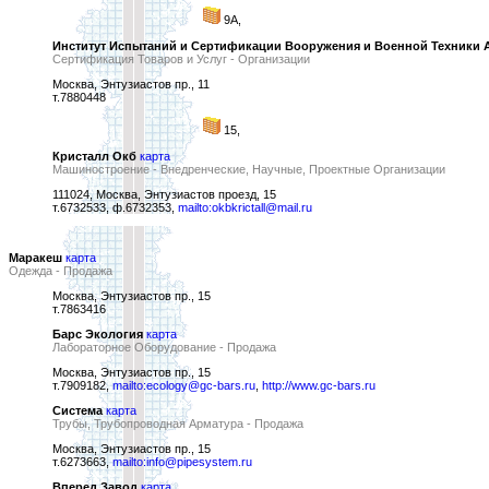
9А,
Институт Испытаний и Сертификации Вооружения и Военной Техники 
Сертификация Товаров и Услуг - Организации
Москва, Энтузиастов пр., 11
т.7880448
15,
Кристалл Окб
карта
Машиностроение - Внедренческие, Научные, Проектные Организации
111024, Москва, Энтузиастов проезд, 15
т.6732533, ф.6732353,
mailto:okbkrictall@mail.ru
Маракеш
карта
Одежда - Продажа
Москва, Энтузиастов пр., 15
т.7863416
Барс Экология
карта
Лабораторное Оборудование - Продажа
Москва, Энтузиастов пр., 15
т.7909182,
mailto:ecology@gc-bars.ru
,
http://www.gc-bars.ru
Система
карта
Трубы, Трубопроводная Арматура - Продажа
Москва, Энтузиастов пр., 15
т.6273663,
mailto:info@pipesystem.ru
Вперед Завод
карта