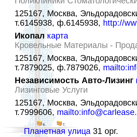
Поликлиники Стоматологическ
125167, Москва, Эльдорадовски
т.6145938, ф.6145938,
http://w
Икопал
карта
Кровельные Материалы - Прод
125167, Москва, Эльдорадовски
т.7879025, ф.7879026,
mailto:i
Независимость Авто-Лизинг
Лизинговые Услуги
125167, Москва, Эльдорадовски
т.7999606,
mailto:info@carlease.
6,
7,
Планетная улица
31 орг.