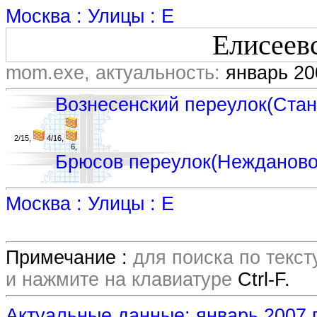
Москва : Улицы : Е
Елисеев
mom.exe, актуальность:
январь 20
Вознесенский переулок(Стан
2/15,
4/16,
6,
Брюсов переулок(Неждановой
Москва : Улицы : Е
Примечание :
для поиска по текс
и нажмите на клавиатуре
Ctrl-F.
Актуальные данные: январь 2007 