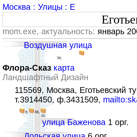
Москва : Улицы : Е
Еготье
mom.exe, актуальность:
январь 20
Воздушная улица
3А,
Флора-Сказ
карта
Ландшафтный Дизайн
115569, Москва, Еготьевский туп
т.3914450, ф.3431509,
mailto:s
8,
8Б,
10,
улица Баженова
1 орг.
Дольская улица
6 орг.