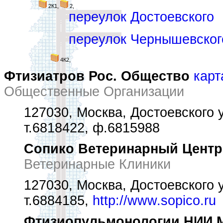
2К1,
2,
переулок Достоевского
переулок Чернышевског
4К2,
Фтизиатров Рос. Общество
карт
Общественные Организации
127030, Москва, Достоевского у
т.6818422, ф.6815988
Сопико Ветеринарный Центр
Ветеринарные Клиники
127030, Москва, Достоевского у
т.6884185,
http://www.sopico.ru
Фтизиопульмонологии НИИ М