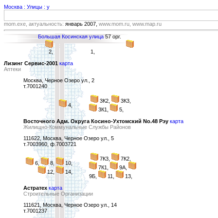
Москва : Улицы : у
mom.exe, актуальность:
январь 2007,
www.mom.ru, www.map.ru
Большая Косинская улица
57 орг.
2,
1,
Лизинг Сервис-2001
карта
Аптеки
Москва, Черное Озеро ул., 2
т.7001240
3К2,
3К3,
4,
3К1,
5,
Восточного Адм. Округа Косино-Ухтомский No.48 Рэу
карта
Жилищно-Коммунальные Службы Районов
111622, Москва, Черное Озеро ул., 5
т.7003960, ф.7003721
7К3,
7К2,
6,
8,
10,
7К1,
9А,
12,
14,
9Б,
11,
13,
Астратех
карта
Строительные Организации
111621, Москва, Черное Озеро ул., 14
т.7001237