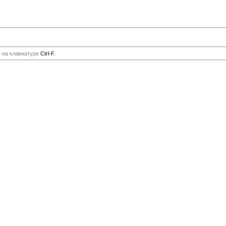
е на клавиатуре
Ctrl-F.