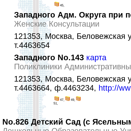
45,
Западного Адм. Округа при 
Женские Консультации
121353, Москва, Беловежская у
т.4463654
Западного No.143
карта
Поликлиники Административны
121353, Москва, Беловежская у
т.4463664, ф.4463234,
http://w
47,
49,
51,
No.826 Детский Сад (с Ясельны