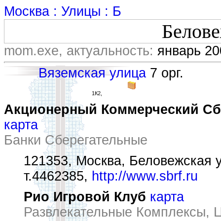
Москва : Улицы : Б
Белове
mom.exe, актуальность:
январь 20
Вяземская улица
7 орг.
1К2,
Акционерный Коммерческий Сбер
карта
Банки Сберегательные
121353, Москва, Беловежская ул
т.4462385,
http://www.sbrf.ru
Рио Игровой Клуб
карта
Развлекательные Комплексы, 