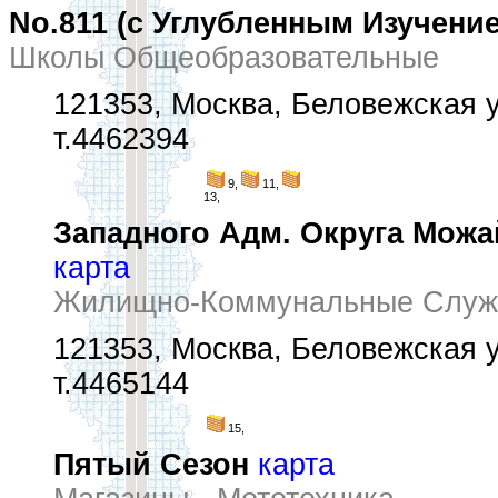
No.811 (с Углубленным Изучени
Школы Общеобразовательные
121353, Москва, Беловежская у
т.4462394
9,
11,
13,
Западного Адм. Округа Можа
карта
Жилищно-Коммунальные Служ
121353, Москва, Беловежская у
т.4465144
15,
Пятый Сезон
карта