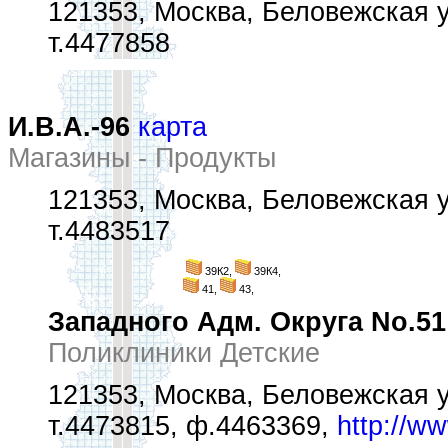
121353, Москва, Беловежская ул
т.4477858
И.В.А.-96
карта
Магазины - Продукты
121353, Москва, Беловежская ул
т.4483517
39К2,
39К4,
41,
43,
Западного Адм. Округа No.51
Поликлиники Детские
121353, Москва, Беловежская у
т.4473815, ф.4463369,
http://w