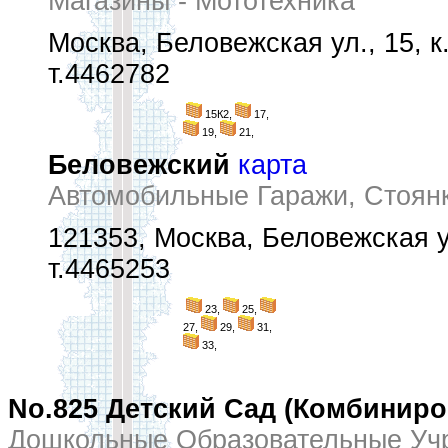
Магазины - Мототехника
Москва, Беловежская ул., 15, к.
т.4462782
15К2,
17,
19,
21,
Беловежский
карта
Автомобильные Гаражи, Стоян
121353, Москва, Беловежская у
т.4465253
23,
25,
27,
29,
31,
33,
No.825 Детский Сад (Комбиниро
Дошкольные Образовательные Уч