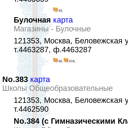
63,
Булочная
карта
Магазины - Булочные
121353, Москва, Беловежская у
т.4463287, ф.4463287
65,
67А,
No.383
карта
Школы Общеобразовательные
121353, Москва, Беловежская у
т.4462590
No.384 (с Гимназическими Кл