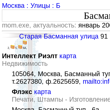
Москва : Улицы : Б
Басма
mom.exe, актуальность:
январь 20
Старая Басманная улица
91 
2,
5,
6А,
Интеллект Риэлт
карта
Недвижимость
105064, Москва, Басманный туп.
т.2627380, ф.2625659,
mailto:in
Флэкс
карта
Печати, Штампы - Изготовлени
Москва, Басманный туп., 6а