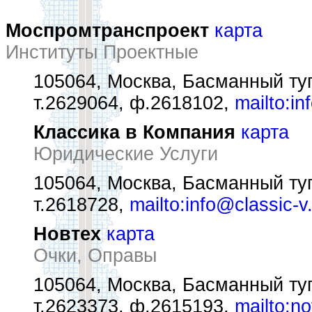
Моспромтранспроект
карта
Институты Проектные
105064, Москва, Басманный туп
т.2629064, ф.2618102,
mailto:i
Классика в Компания
карта
Юридические Услуги
105064, Москва, Басманный туп
т.2618728,
mailto:info@classic-v
Новтех
карта
Очки, Оправы
105064, Москва, Басманный туп
т.2623373, ф.2615193,
mailto:n