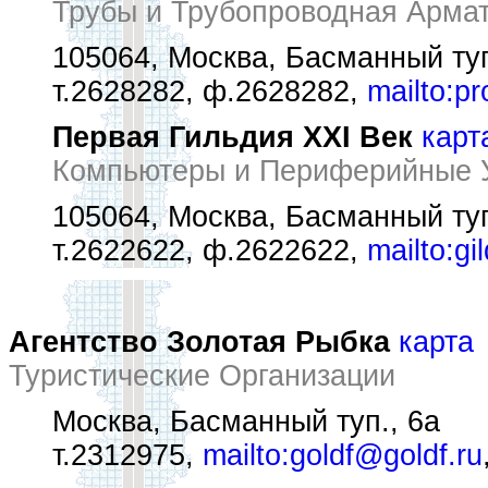
Трубы и Трубопроводная Армат
105064, Москва, Басманный туп
т.2628282, ф.2628282,
mailto:p
Первая Гильдия XXI Век
карт
Компьютеры и Периферийные У
105064, Москва, Басманный туп
т.2622622, ф.2622622,
mailto:gi
Агентство Золотая Рыбка
карта
Туристические Организации
Москва, Басманный туп., 6а
т.2312975,
mailto:goldf@goldf.ru