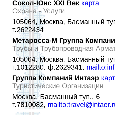
Сокол-Юнс XXI Век
карта
Охрана - Услуги
105064, Москва, Басманный туп.
т.2622434
Метаросса-М Группа Компан
Трубы и Трубопроводная Армат
105064, Москва, Басманный туп
т.1012280, ф.2629341,
mailto:i
Группа Компаний Интаэр
кар
Туристические Организации
Москва, Басманный туп., 6
т.7810082,
mailto:travel@intaer.r