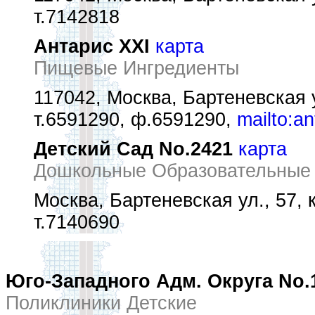
т.7142818
Антарис XXI
карта
Пищевые Ингредиенты
117042, Москва, Бартеневская ул
т.6591290, ф.6591290,
mailto:a
Детский Сад No.2421
карта
Дошкольные Образовательные
Москва, Бартеневская ул., 57, к
т.7140690
Юго-Западного Адм. Округа No.
Поликлиники Детские