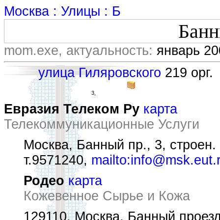
Москва : Улицы : Б
Банн
mom.exe, актуальность:
январь 20
улица Гиляровского
219 орг.
3,
Евразия Телеком Ру
карта
Телекоммуникационные Услуги
Москва, Банный пр., 3, строен.
т.9571240,
mailto:info@msk.eut.
Родео
карта
Кожевенное Сырье и Кожа
129110, Москва, Банный проезд