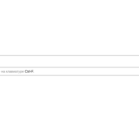
е на клавиатуре
Ctrl-F.