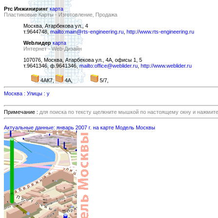
Ртс Инжиниринг
карта
Пластиковые Карты - Изготовление, Продажа
Москва, Атарбекова ул., 4
т.9644748,
mailto:main@rts-engineering.ru
,
http://www.rts-engineering.ru
Webлидер
карта
Интернет - Web-Дизайн
107076, Москва, Атарбекова ул., 4А, офисы 1, 5
т.9641346, ф.9641346,
mailto:office@weblider.ru
,
http://www.weblider.ru
4АК7,
4А,
5/7,
Москва : Улицы : у
Примечание :
для поиска по тексту щелкните мышкой по настоящему окну и нажмит
Актуальные данные: январь 2007 г. на карте Модель Москвы