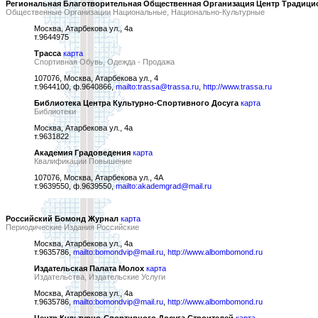
Региональная Благотворительная Общественная Организация Центр Традици
Общественные Организации Национальные, Национально-Культурные
Москва, Атарбекова ул., 4а
т.9644975
Трасса
карта
Спортивная Обувь, Одежда - Продажа
107076, Москва, Атарбекова ул., 4
т.9644100, ф.9640866,
mailto:trassa@trassa.ru
,
http://www.trassa.ru
Библиотека Центра Культурно-Спортивного Досуга
карта
Библиотеки
Москва, Атарбекова ул., 4а
т.9631822
Академия Градоведения
карта
Квалификации Повышение
107076, Москва, Атарбекова ул., 4А
т.9639550, ф.9639550,
mailto:akademgrad@mail.ru
Российский Бомонд Журнал
карта
Периодические Издания Российские
Москва, Атарбекова ул., 4а
т.9635786,
mailto:bomondvip@mail.ru
,
http://www.albombomond.ru
Издательская Палата Молох
карта
Издательства, Издательские Услуги
Москва, Атарбекова ул., 4а
т.9635786,
mailto:bomondvip@mail.ru
,
http://www.albombomond.ru