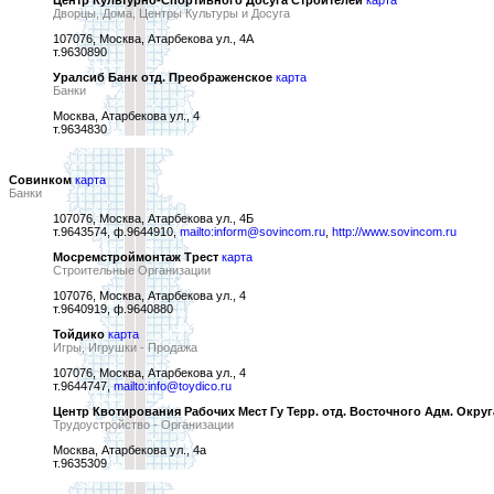
Центр Культурно-Спортивного Досуга Строителей
карта
Дворцы, Дома, Центры Культуры и Досуга
107076, Москва, Атарбекова ул., 4А
т.9630890
Уралсиб Банк отд. Преображенское
карта
Банки
Москва, Атарбекова ул., 4
т.9634830
Совинком
карта
Банки
107076, Москва, Атарбекова ул., 4Б
т.9643574, ф.9644910,
mailto:inform@sovincom.ru
,
http://www.sovincom.ru
Мосремстроймонтаж Трест
карта
Строительные Организации
107076, Москва, Атарбекова ул., 4
т.9640919, ф.9640880
Тойдико
карта
Игры, Игрушки - Продажа
107076, Москва, Атарбекова ул., 4
т.9644747,
mailto:info@toydico.ru
Центр Квотирования Рабочих Мест Гу Терр. отд. Восточного Адм. Округ
Трудоустройство - Организации
Москва, Атарбекова ул., 4а
т.9635309