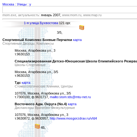
Москва : Улицы : у
mom.exe, актуальность:
январь 2007,
www.mom.ru, www.map.ru
1-я улица Бухвостова
121 орг.
3/5,
Спортивный Комплекс Боевые Перчатки
карта
Спортивные Дворцы, Комплексы
Москва, Атарбекова ул., 3
т.9630153
Специализированная Детско-Юношеская Школа Олимпийского Резерва
Школы Спортивные
Москва, Атарбекова ул., 3/5
т.9630153
Тдс
карта
Стоматологические Клиники, Центры
107076, Москва, Атарбекова ул., 3/5
т.7300100, ф.9631717,
mailto:stom.tds@mtu-net.ru
Восточного Адм. Округа (No.4)
карта
Диспансеры Врачебно-Физкультурные
107076, Москва, Атарбекова ул., 3
т.9630872, ф.9630957,
http://www.mosgorzdrav.ru/vfd4
4Б,