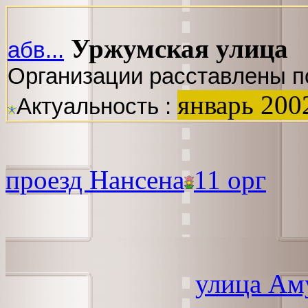
Уржумская улица
абв...
Организации расставлены п
январь 200
Актуальность :
проезд Нансена
11 орг
улица Ам