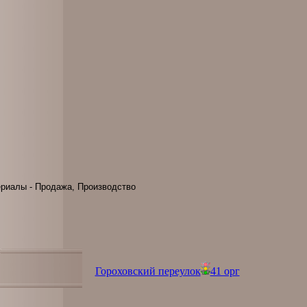
риалы - Продажа, Производство
Гороховский переулок
41 орг