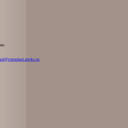
тво
ast@rotoplast.mvks.ru