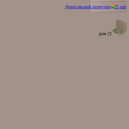
Денисовский переулок
25 орг
дом 21