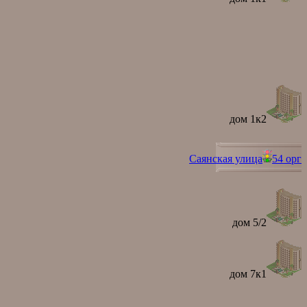
дом 1к2
Саянская улица
54 орг
дом 5/2
дом 7к1