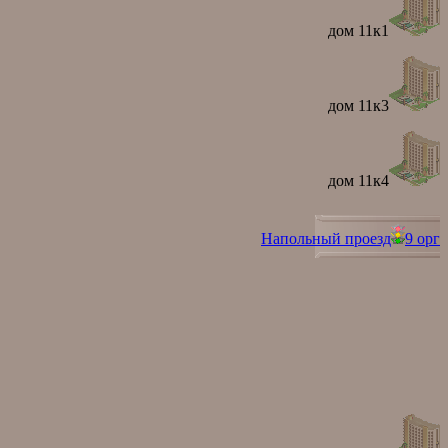
дом 11к1
дом 11к3
дом 11к4
Напольный проезд
9 орг