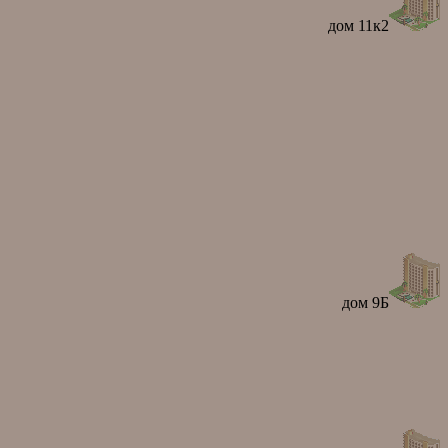
дом 11к2
дом 9Б