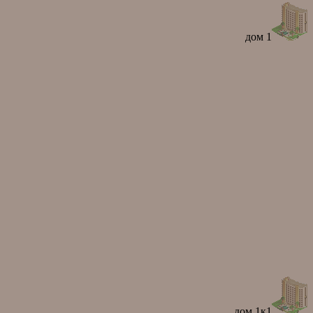
дом 1
дом 1к1