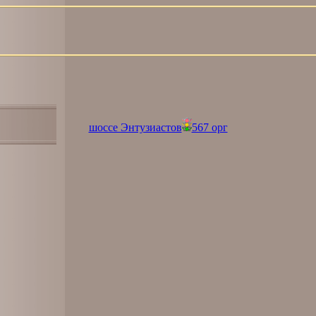
шоссе Энтузиастов
567 орг