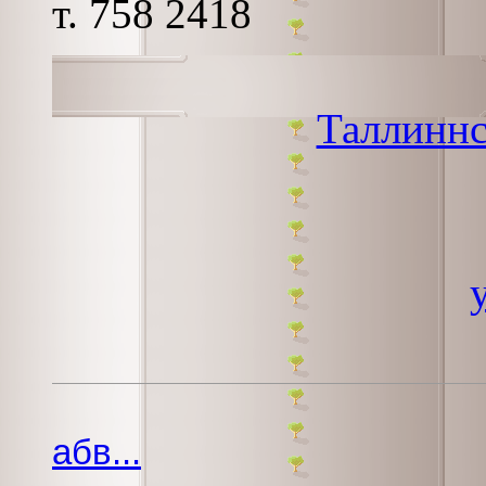
т. 758 2418
Таллиннс
абв...