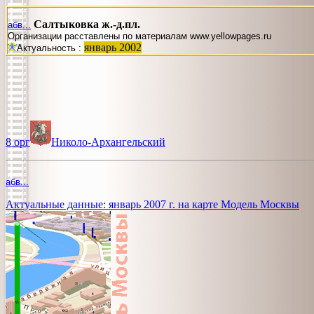
Салтыковка ж.-д.пл.
абв...
Организации расставлены по материалам www.yellowpages.ru
январь 2002
Актуальность :
8 орг
Николо-Архангельский
абв...
Актуальные данные: январь 2007 г. на карте Модель Москвы