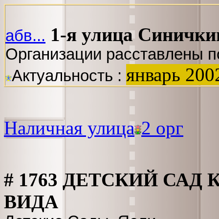
1-я улица Синички
абв...
Организации расставлены п
январь 200
Актуальность :
Наличная улица
2 орг
# 1763 ДЕТСКИЙ СА
ВИДА