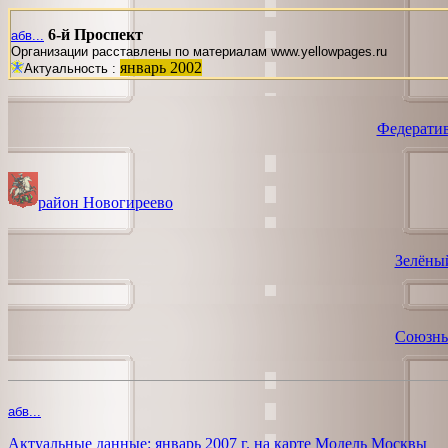
6-й Проспект
абв...
Организации расставлены по материалам www.yellowpages.ru
январь 2002
Актуальность :
Федерати
район Новогиреево
Зелёны
Союзны
абв...
Актуальные данные: январь 2007 г. на карте Модель Москвы