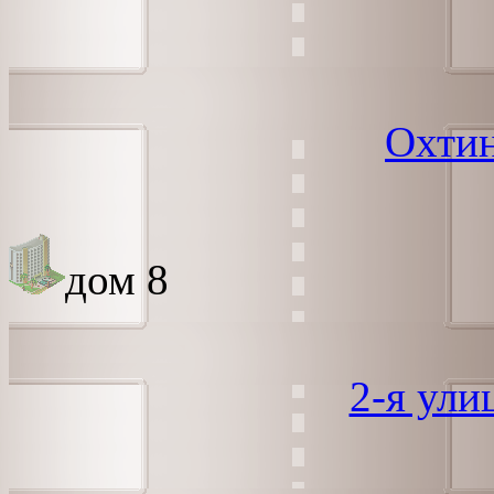
Охтин
дом 8
2-я ули