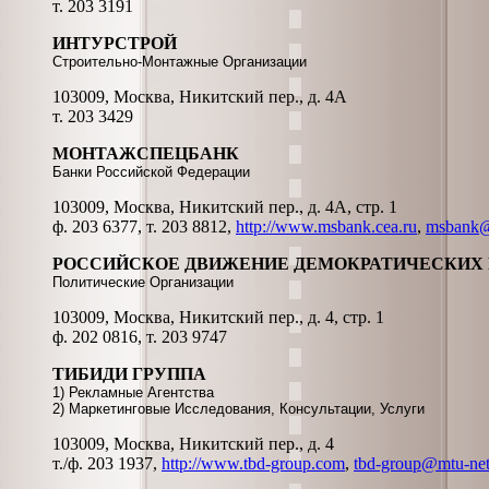
т. 203 3191
ИНТУРСТРОЙ
Строительно-Монтажные Организации
103009, Москва, Никитский пер., д. 4А
т. 203 3429
МОНТАЖСПЕЦБАНК
Банки Российской Федерации
103009, Москва, Никитский пер., д. 4А, стр. 1
ф. 203 6377, т. 203 8812,
http://www.msbank.cea.ru
,
msbank@
РОССИЙСКОЕ ДВИЖЕНИЕ ДЕМОКРАТИЧЕСКИХ Р
Политические Организации
103009, Москва, Никитский пер., д. 4, стр. 1
ф. 202 0816, т. 203 9747
ТИБИДИ ГРУППА
1) Рекламные Агентства
2) Маркетинговые Исследования, Консультации, Услуги
103009, Москва, Никитский пер., д. 4
т./ф. 203 1937,
http://www.tbd-group.com
,
tbd-group@mtu-net