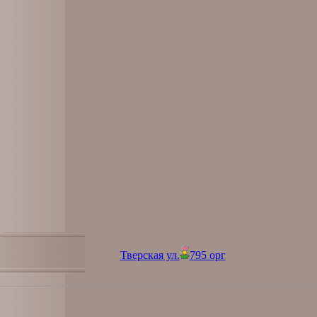
Тверская ул.
795 орг