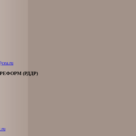
cea.ru
ЕФОРМ (РДДР)
.ru