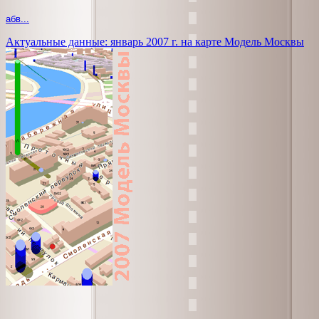
абв...
Актуальные данные: январь 2007 г. на карте Модель Москвы