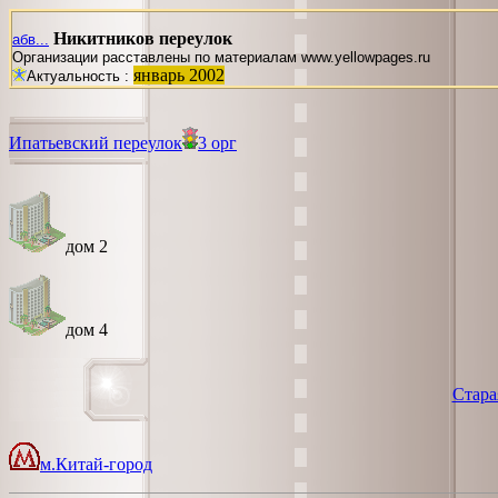
Никитников переулок
абв...
Организации расставлены по материалам www.yellowpages.ru
январь 2002
Актуальность :
Ипатьевский переулок
3 орг
дом 2
дом 4
Стара
м.Китай-город