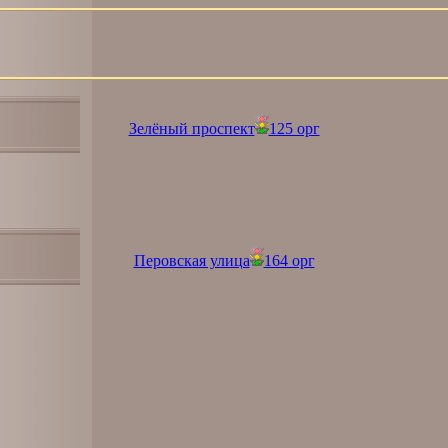
Зелёный проспект
125 орг
Перовская улица
164 орг