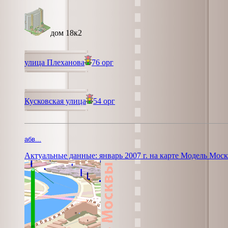
дом 18к2
улица Плеханова
76 орг
Кусковская улица
54 орг
абв...
Актуальные данные: январь 2007 г. на карте Модель Мос