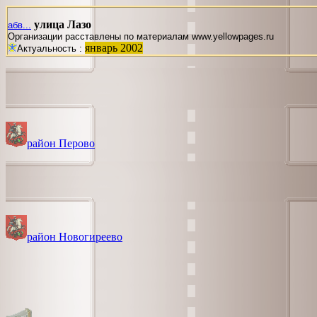
улица Лазо
абв...
Организации расставлены по материалам www.yellowpages.ru
январь 2002
Актуальность :
район Перово
район Новогиреево