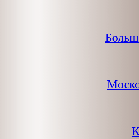
Больш
Моско
К