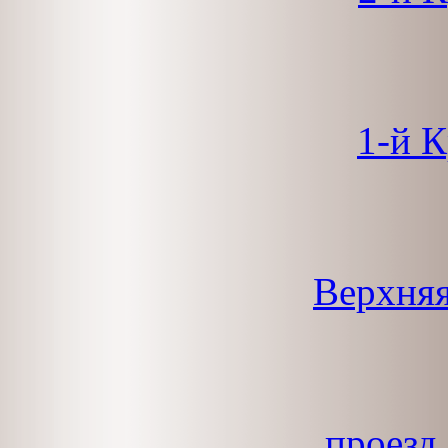
1-й 
Верхняя
проезд