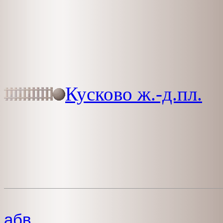
Кусково ж.-д.пл.
абв...