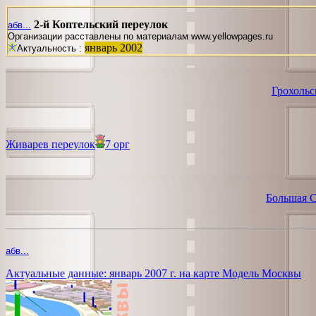
2-й Коптельский переулок
абв...
Организации расставлены по материалам www.yellowpages.ru
январь 2002
Актуальность :
Грохольс
Живарев переулок
7 орг
Большая С
абв...
Актуальные данные: январь 2007 г. на карте Модель Москвы