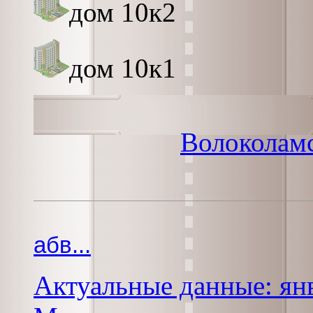
дом 10к2
дом 10к1
Волоколам
абв...
Актуальные данные: янв