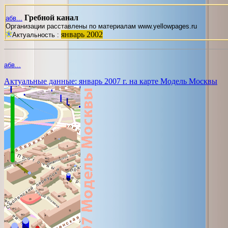
Гребной канал
абв...
Организации расставлены по материалам www.yellowpages.ru
январь 2002
Актуальность :
абв...
Актуальные данные: январь 2007 г. на карте Модель Москвы