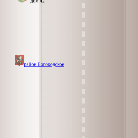
дом 42
район Богородское