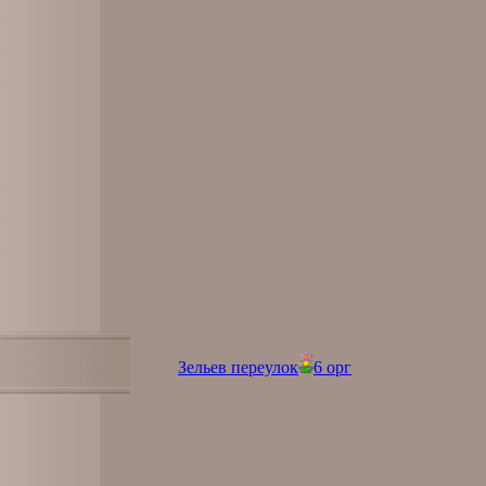
Зельев переулок
6 орг