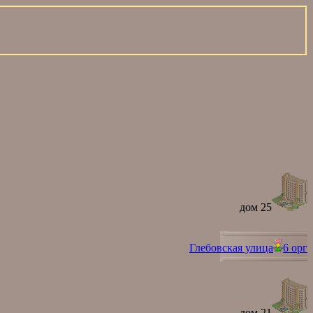
дом 25
Глебовская улица
6 орг
дом 21