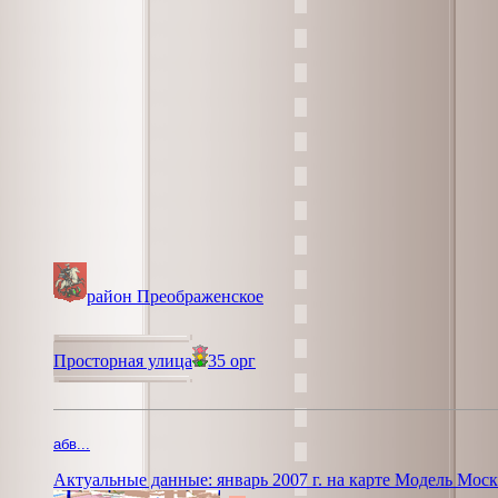
район Преображенское
Просторная улица
35 орг
абв...
Актуальные данные: январь 2007 г. на карте Модель Мос