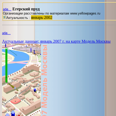
Егерский пруд
абв...
Организации расставлены по материалам www.yellowpages.ru
январь 2002
Актуальность :
абв...
Актуальные данные: январь 2007 г. на карте Модель Москвы