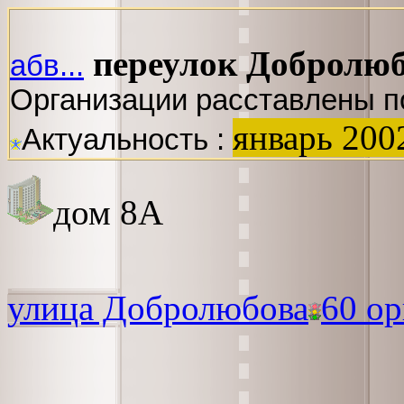
переулок Добролю
абв...
Организации расставлены п
январь 200
Актуальность :
дом 8А
улица Добролюбова
60 ор